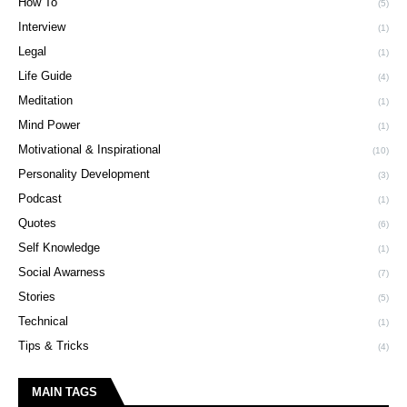
How To
(5)
Interview
(1)
Legal
(1)
Life Guide
(4)
Meditation
(1)
Mind Power
(1)
Motivational & Inspirational
(10)
Personality Development
(3)
Podcast
(1)
Quotes
(6)
Self Knowledge
(1)
Social Awarness
(7)
Stories
(5)
Technical
(1)
Tips & Tricks
(4)
MAIN TAGS