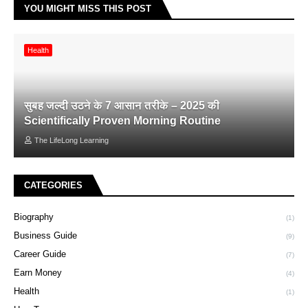
YOU MIGHT MISS THIS POST
Health
सुबह जल्दी उठने के 7 आसान तरीके – 2025 की
Scientifically Proven Morning Routine
The LifeLong Learning
CATEGORIES
Biography
(1)
Business Guide
(9)
Career Guide
(7)
Earn Money
(4)
Health
(1)