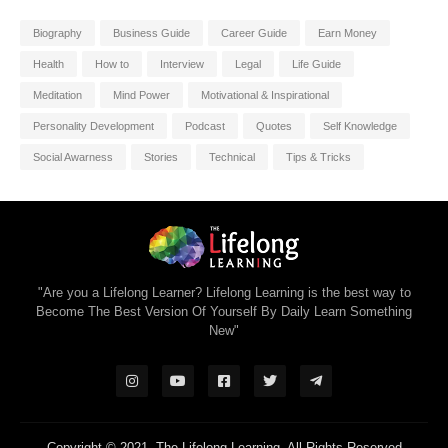
Biography
Business Guide
Career Guide
Earn Money
Health
How to
Interview
Legal
Life Guide
Meditation
Mind Power
Motivational & Inspirational
Personality Development
Podcast
Quotes
Self Knowledge
Social Awarness
Stories
Technical
Tips & Tricks
"Are you a Lifelong Learner? Lifelong Learning is the best way to
Become The Best Version Of Yourself By Daily Learn Something
New"
Copyright © 2021
-The Lifelong Learning-
All Rights Reserved