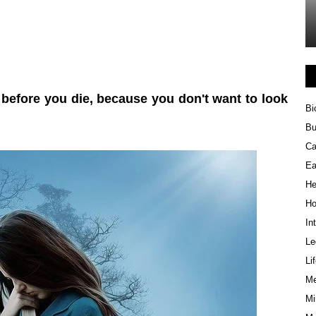
 before you die, because you don't want to look 
Bi
Bu
Ca
Ea
He
Ho
In
Le
Li
Me
Mi