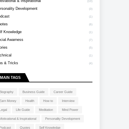
tivational & Inspirational
(10)
rsonality Development
(3)
dcast
(1)
otes
(6)
lf Knowledge
(1)
cial Awarness
(7)
ories
(5)
chnical
(1)
ps & Tricks
(4)
MAIN TAGS
Biography
Business Guide
Career Guide
Earn Money
Health
How to
Interview
Legal
Life Guide
Meditation
Mind Power
Motivational & Inspirational
Personality Development
Podcast
Quotes
Self Knowledge