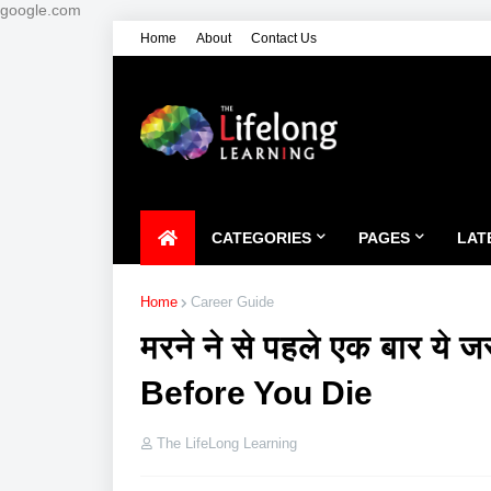
google.com
Home
About
Contact Us
CATEGORIES
PAGES
LAT
Home
Career Guide
मरने ने से पहले एक बार ये
Before You Die
The LifeLong Learning