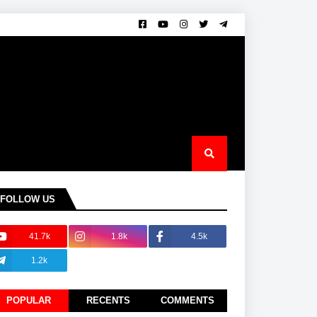
FOLLOW US
41.7k
1.8k
4.5k
1.2k
POPULAR
RECENTS
COMMENTS