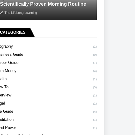
Scientifically Proven Morning Routine
The LifeLong Learning
CATEGORIES
ography
(1)
siness Guide
(9)
reer Guide
(7)
rn Money
(4)
alth
(1)
w To
(5)
terview
(1)
gal
(1)
fe Guide
(4)
ditation
(1)
nd Power
(1)