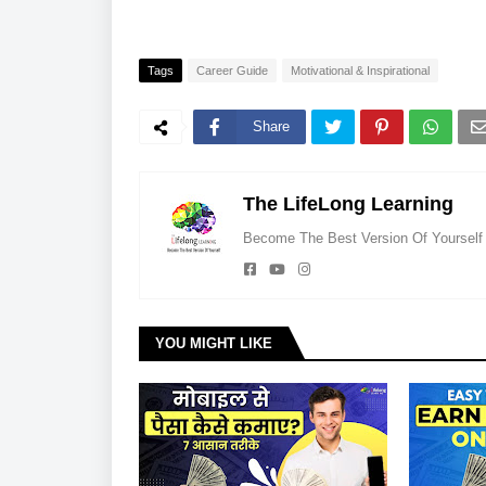
Tags
Career Guide
Motivational & Inspirational
Share
The LifeLong Learning
Become The Best Version Of Yourself
YOU MIGHT LIKE