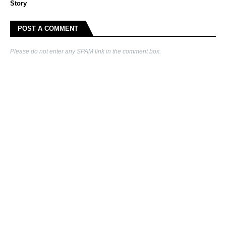
Story
POST A COMMENT
Please do not enter any SPAM link in the comment box.