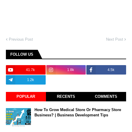
Previous Post
Next Post
FOLLOW US
41.7k
1.8k
4.5k
1.2k
POPULAR
RECENTS
COMMENTS
How To Grow Medical Store Or Pharmacy Store
Business? | Business Development Tips