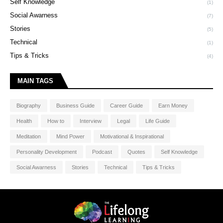
Self Knowledge
(1)
Social Awarness
(7)
Stories
(5)
Technical
(1)
Tips & Tricks
(4)
MAIN TAGS
Biography
Business Guide
Career Guide
Earn Money
Health
How to
Interview
Legal
Life Guide
Meditation
Mind Power
Motivational & Inspirational
Personality Development
Podcast
Quotes
Self Knowledge
Social Awarness
Stories
Technical
Tips & Tricks