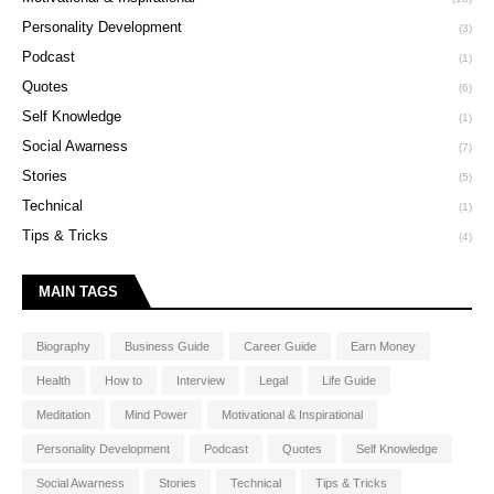
Personality Development
(3)
Podcast
(1)
Quotes
(6)
Self Knowledge
(1)
Social Awarness
(7)
Stories
(5)
Technical
(1)
Tips & Tricks
(4)
MAIN TAGS
Biography
Business Guide
Career Guide
Earn Money
Health
How to
Interview
Legal
Life Guide
Meditation
Mind Power
Motivational & Inspirational
Personality Development
Podcast
Quotes
Self Knowledge
Social Awarness
Stories
Technical
Tips & Tricks