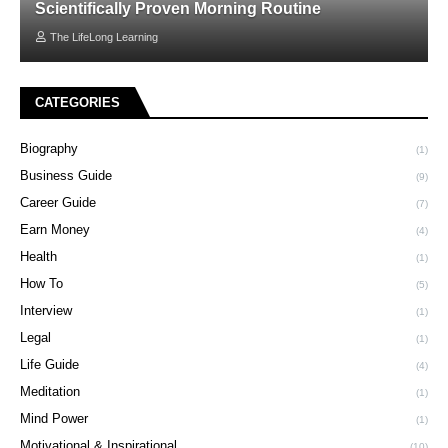
Scientifically Proven Morning Routine
The LifeLong Learning
CATEGORIES
Biography
(1)
Business Guide
(9)
Career Guide
(7)
Earn Money
(4)
Health
(1)
How To
(5)
Interview
(1)
Legal
(1)
Life Guide
(4)
Meditation
(1)
Mind Power
(1)
Motivational & Inspirational
(10)