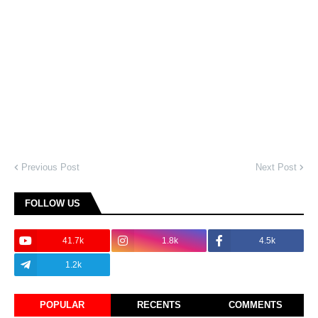
Previous Post
Next Post
FOLLOW US
41.7k
1.8k
4.5k
1.2k
POPULAR
RECENTS
COMMENTS